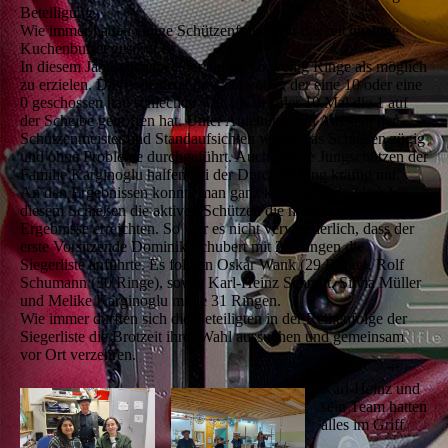
Beteiligung.
Wie immer hatten einige Schützenfrauen für das reichhaltige
Kuchenbuffet gesorgt.
In diesem Jahr galt es wieder einmal so wenig Ringe als möglich
zu erzielen. Das bedeutete, dass derjenige, der eine 10 oder eine
0 geschossen hat, schlechter war, als der, der 10 Mal die 1 auf
der Scheibe getroffen hat. Unter Anleitung und Aufsicht der
Schützenmeister und Standaufsichten wurde das Schießen zügig
und ohne Probleme durchgeführt. Auch unsere Jungschützen der
Familie Karginoglu halfen bei der Durchführung kräftig mit.
An den Ergebnissen konnte man ganz klar erkennen, dass bei
diesem Schießen die aktiven Schützen die niedrigsten
Ergebnisse erreichten. So war es nicht verwunderlich, dass der
erste Vorsitzende Dominik Schubert mit 25 Ringen die
Siegerliste anführte. Es folgten Oskar Wank (29 Ringe), Rolf
Schumann (30 Ringe), sowie Karl-Heinz Schmitt, Silvia Müller
und Melike Karginoglu mit je 31 Ringen.
Wie immer durften sich die Beteiligten in der Reihenfolge der
Siegerliste die Brotzeit ihrer Wahl aussuchen und gemeinsam
vor Ort verzehren.
Karl-Heinz und
sein Team hatten
alles im Griff