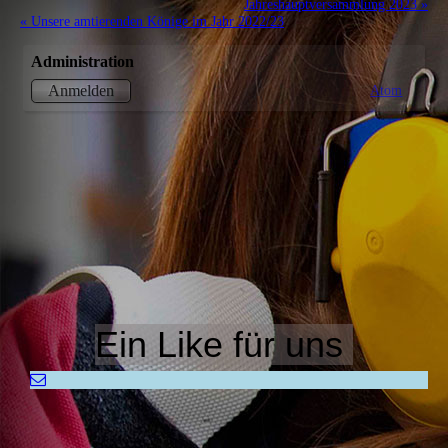
Jahreshauptversammlung 2023 »
« Unsere amtierenden Könige im Jahr 2022/23
Administration
Atom
Anmelden
Ein Like für uns