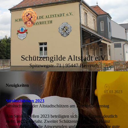
Schützengilde Altstadt e.V.
Spitzwegstr. 71 | 95447 Bayreuth
Neuigkeiten
01.03.2023
Strohschiessen 2023
Strohschießen der Altstadtschützen am Faschingsdienstag
Am Strohschießen 2023 beteiligten sich 34 Schützen, deutlich
mehr, als im Vorjahr. Zweiter Schützenmeister Karl-Heinz
Schmitt begrüßte die Anwesenden und freute sich über die gute