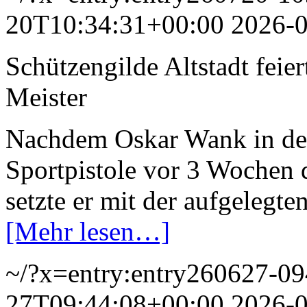
20T10:34:31+00:00
2026-
Schützengilde Altstadt feie
Meister
Nachdem Oskar Wank in der
Sportpistole vor 3 Wochen d
setzte er mit der aufgelegte
[Mehr lesen…]
~/?x=entry:entry260627-0
27T09:44:08+00:00
2026-