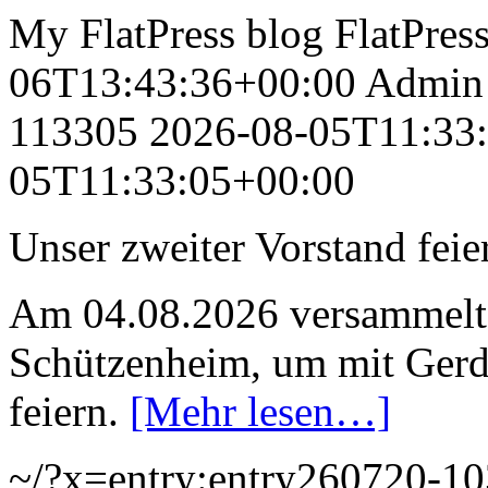
My FlatPress blog
FlatPres
06T13:43:36+00:00
Admin
113305
2026-08-05T11:33
05T11:33:05+00:00
Unser zweiter Vorstand feie
Am 04.08.2026 versammelte
Schützenheim, um mit Gerd 
feiern.
[Mehr lesen…]
~/?x=entry:entry260720-1